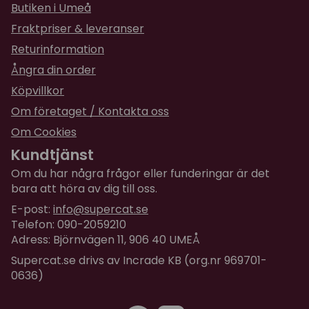
Råprotein 37,0 %
Butiken i Umeå
Fettinnehåll 18,0 %
Fraktpriser & leveranser
Växttråd 7,5 %
Returinformation
Råaska 3,0 %
Ångra din order
Vattenhalt 10,0 %
Kalcium 1,3 %
Köpvillkor
Fosfor 1,0 %
Om företaget / Kontakta oss
Natrium 0,3 %
Om Cookies
Magnesium 0,05 %
Kundtjänst
Om du har några frågor eller funderingar är det
bara att höra av dig till oss.
E-post:
info@supercat.se
Telefon: 090-2059210
Adress: Björnvägen 11, 906 40 UMEÅ
Supercat.se drivs av Incrade KB (org.nr 969701-
0636)