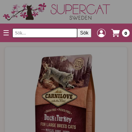
☰
Sök
0