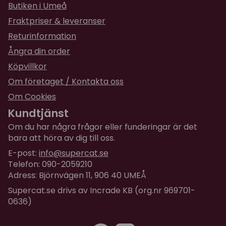
tranbär (0,0008 %), blåbär (0,0008 %), hallon
Butiken i Umeå
(0,0008 %).
Fraktpriser & leveranser
Omsättningsbar energi:
3.690 kcal/kg. Omega 3:
Returinformation
0,25%, Omega 6: 2,30%
Ångra din order
Analytiska beståndsdelar:
Köpvillkor
Om företaget / Kontakta oss
Råprotein 39,0 %
Om Cookies
Fettinnehåll 14,0 %
Växttråd 7,8 %
Kundtjänst
Råaska 4,0 %
Om du har några frågor eller funderingar är det
Vattenhalt 10,0 %
bara att höra av dig till oss.
Kalcium 0,8 %
E-post:
info@supercat.se
Telefon: 090-2059210
Fosfor 0,7 %
Adress: Björnvägen 11, 906 40 UMEÅ
Natrium 0,9 %
Supercat.se drivs av Incrade KB (org.nr 969701-
Magnesium 0,04 %
0636)