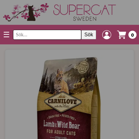
☰
Sök
0