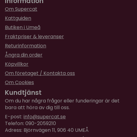
Information
Vätska 9,6%
Knapriga och goda tycker båda kissarna.
Om Supercat
Kalcium 0,17%
Kattguiden
Fosfor 0,63%
★
★
★
★
★
Maria
Butiken i Umeå
Natrium 0,16%
för 1 år sedan
Magnesium 0,12%
Fraktpriser & leveranser
De gillade den inte riktigt men vi ska prova lite
Kalium 0,53%
olika saker innan kloklippning o liknande 👌🏻
Returinformation
Tillsatser:
Ångra din order
★
★
★
★
★
Liza
Vitamin A 4,580 IU/kg
Köpvillkor
för 1 år sedan
Vitamin B1 4,1 mg/kg
Om företaget / Kontakta oss
Antioxidanter, konserveringsmedel.
Fungerat super tidigare. Nu ska den testas inför
Om Cookies
nästa veckas veterinärbesök.
Kundtjänst
★
★
★
★
★
Heléne
Om du har några frågor eller funderingar är det
för 1 år sedan
bara att höra av dig till oss.
Hjälpte inte så mycket , men får testa ett tag
E-post:
info@supercat.se
Telefon: 090-2059210
★
★
★
★
★
Jennie
Adress: Björnvägen 11, 906 40 UMEÅ
för 1 år sedan