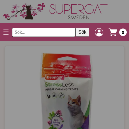
☰
Sök
0