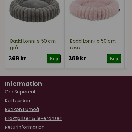
Bädd Lonni, ø 50 cm,
Bädd Lonni, ø 50 cm,
grå
rosa
369 kr
369 kr
4
Köp
Köp
Information
Om Supercat
Kattguiden
Butiken i Umeå
Fraktpriser & leveranser
Returinformation