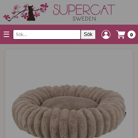
☰
Sök
0