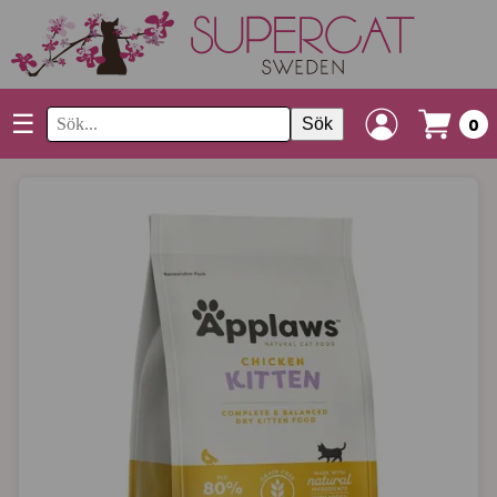
☰
Sök
0