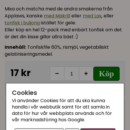
Mixa och matcha med de andra smakerna från
Applaws, kanske
med Makrill
eller
med Lax
, eller
tonfisk i buljong
istället för gele.
Eller köp en hel 12-pack med enbart tonfisk om det
är det din kisse gillar allra bäst :)
Innehåll:
Tonfiskfile 60%, rismjöl, vegetabiliskt
gelatiniseringsmedel.
17 kr
Köp
−
+
I lager, leveranstid 1-3 vardagar
Cookies
Vi använder Cookies för att du ska kunna
handla i vår webbutik samt för att samla in
Kategorier:
data för hur vår webbplats används och för
Våtfoder katt
vår marknadsföring hos Google.
Artikelnummer:
178-273