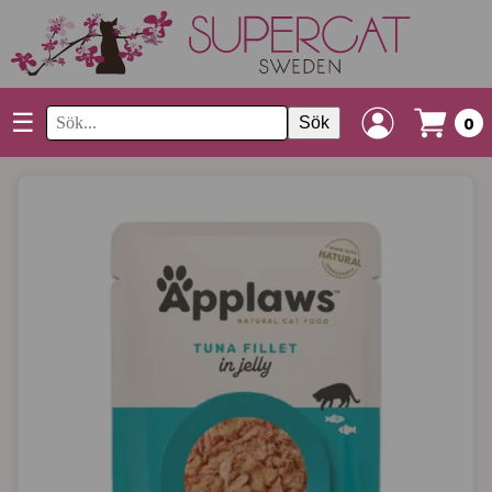
☰
Sök
0