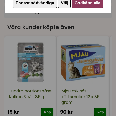
Endast nödvändiga
Välj
Godkänn alla
+
Recensioner (3)
★
★
★
★
★
Irene
Våra kunder köpte även
för 10 månader sedan
★
★
★
★
★
Helena
för 1 år sedan
Bästa maten! Min katt ÄLSKAR denna mat!
★
★
★
★
★
Ann-Kristin
för 2 år sedan
Mycket bra
Tundra portionspåse
Mjau mix sås
Kalkon & Vilt 85 g
köttsmaker 12 x 85
gram
19 kr
90 kr
1
Köp
Köp