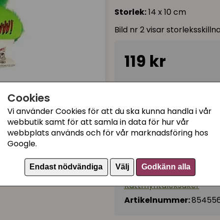
Storlek:
14 x 10 cm
Bild nr 2 visar storleksskil
119 kr
Ej tillgänglig
Cookies
Vi använder Cookies för att du ska kunna handla i vår
webbutik samt för att samla in data för hur vår
Kategorier:
webbplats används och för vår marknadsföring hos
Juliga kattprodukter
Google.
Kattleksaker
Endast nödvändiga
Välj
Godkänn alla
Kattleksaker med julmot
Kattmyntaleksaker
Artikelnummer:
85455