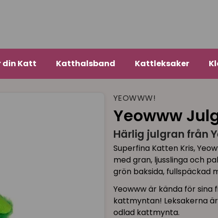
r din Katt
Katthalsband
Kattleksaker
Kl
YEOWWW!
Yeowww Jul
Härlig julgran från Y
Superfina Katten Kris, Yeow
med gran, ljusslinga och pa
grön baksida, fullspäckad 
Yeowww är kända för sina f
kattmyntan! Leksakerna är 
odlad kattmynta.