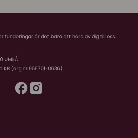
 funderingar är det bara att höra av dig till oss.
 40 UMEÅ
de KB (org.nr 969701-0636)