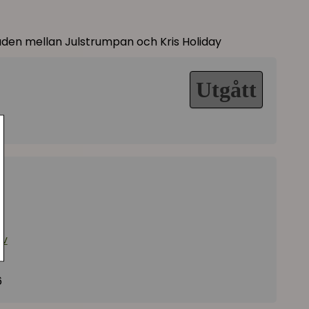
lnaden mellan Julstrumpan och Kris Holiday
Utgått
iv
6