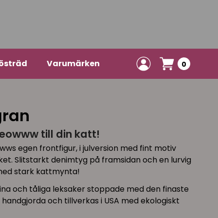
östräd
Varumärken
0
gran
eowww till din katt!
wws egen frontfigur, i julversion med fint motiv
ket. Slitstarkt denimtyg på framsidan och en lurvig
med stark kattmynta!
ina och tåliga leksaker stoppade med den finaste
handgjorda och tillverkas i USA med ekologiskt