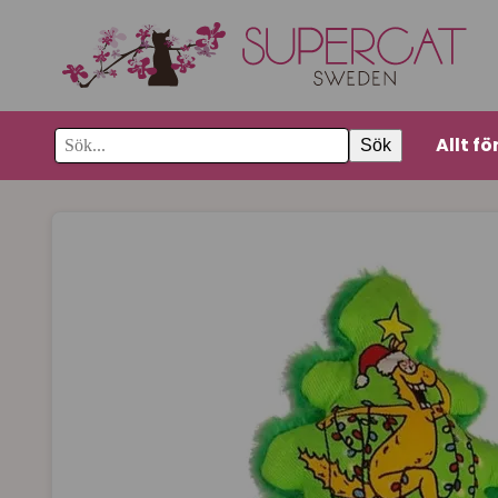
Allt fö
Sök