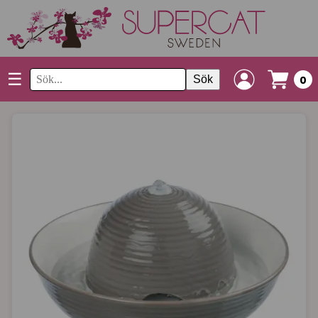
☰
Sök
0