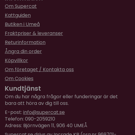
Katten nappade direkt på fontänerna och
Om Supercat
tyckte det var jätteroligt att plaska med
Kattguiden
vattnet och att dricka, medan hundarna
Butiken i Umeå
behövde ett dygn på sig innan de gick med på
att det faktiskt var alldeles vanligt vatten.
Fraktpriser & leveranser
Returinformation
Ångra din order
Köpvillkor
Om företaget / Kontakta oss
Om Cookies
Kundtjänst
Om du har några frågor eller funderingar är det
bara att höra av dig till oss.
E-post:
info@supercat.se
Telefon: 090-2059210
Adress: Björnvägen 11, 906 40 UMEÅ
Supercat.se drivs av Incrade KB (org.nr 969701-