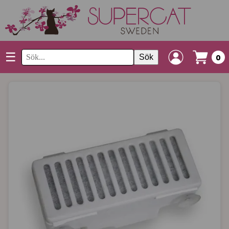
☰
Sök
0