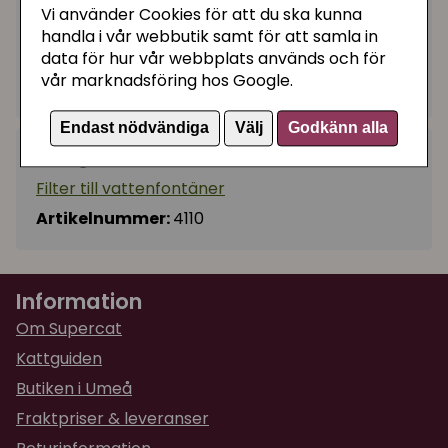
Vi använder Cookies för att du ska kunna
180 kr
Bevaka
handla i vår webbutik samt för att samla in
data för hur vår webbplats används och för
vår marknadsföring hos Google.
Tillfälligt slut
Endast nödvändiga
Välj
Godkänn alla
Kategorier:
Filter till vattenfontäner
Artikelnummer:
4110
Information
Om Supercat
Kattguiden
Butiken i Umeå
Fraktpriser & leveranser