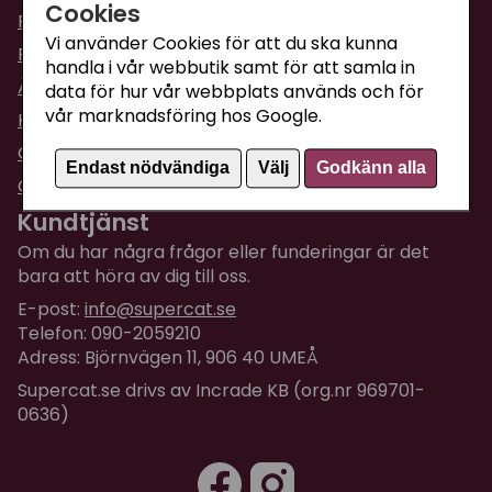
Cookies
Fraktpriser & leveranser
Vi använder Cookies för att du ska kunna
Returinformation
handla i vår webbutik samt för att samla in
Ångra din order
data för hur vår webbplats används och för
vår marknadsföring hos Google.
Köpvillkor
Om företaget / Kontakta oss
Endast nödvändiga
Välj
Godkänn alla
Om Cookies
Kundtjänst
Om du har några frågor eller funderingar är det
bara att höra av dig till oss.
E-post:
info@supercat.se
Telefon: 090-2059210
Adress: Björnvägen 11, 906 40 UMEÅ
Supercat.se drivs av Incrade KB (org.nr 969701-
0636)