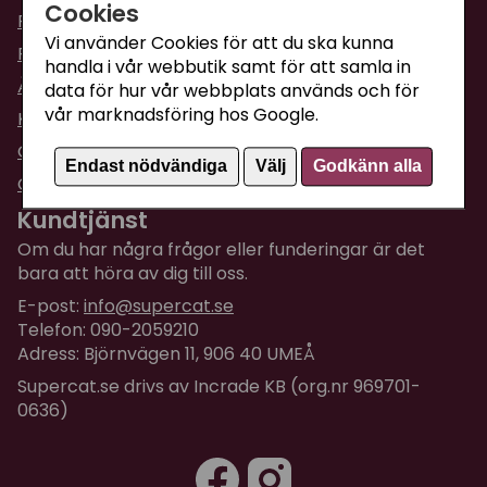
Cookies
Fraktpriser & leveranser
Vi använder Cookies för att du ska kunna
Returinformation
handla i vår webbutik samt för att samla in
Ångra din order
data för hur vår webbplats används och för
vår marknadsföring hos Google.
Köpvillkor
Om företaget / Kontakta oss
Endast nödvändiga
Välj
Godkänn alla
Om Cookies
Kundtjänst
Om du har några frågor eller funderingar är det
bara att höra av dig till oss.
E-post:
info@supercat.se
Telefon: 090-2059210
Adress: Björnvägen 11, 906 40 UMEÅ
Supercat.se drivs av Incrade KB (org.nr 969701-
0636)