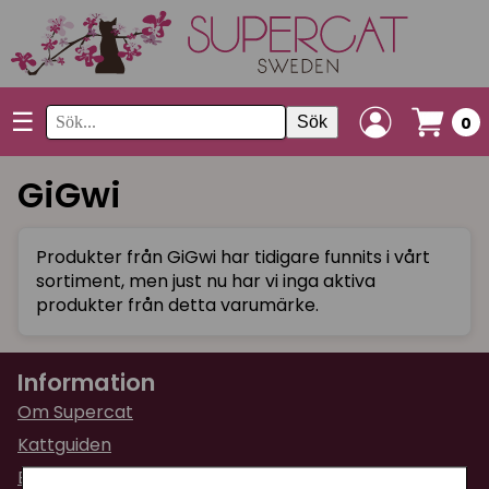
☰
Sök
0
GiGwi
Produkter från GiGwi har tidigare funnits i vårt
sortiment, men just nu har vi inga aktiva
produkter från detta varumärke.
Information
Om Supercat
Kattguiden
Butiken i Umeå