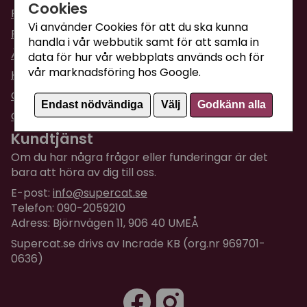
Cookies
Fraktpriser & leveranser
Vi använder Cookies för att du ska kunna
Returinformation
handla i vår webbutik samt för att samla in
Ångra din order
data för hur vår webbplats används och för
vår marknadsföring hos Google.
Köpvillkor
Om företaget / Kontakta oss
Endast nödvändiga
Välj
Godkänn alla
Om Cookies
Kundtjänst
Om du har några frågor eller funderingar är det
bara att höra av dig till oss.
E-post:
info@supercat.se
Telefon: 090-2059210
Adress: Björnvägen 11, 906 40 UMEÅ
Supercat.se drivs av Incrade KB (org.nr 969701-
0636)