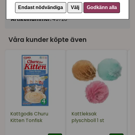
Kattmyntaleksaker
Endast nödvändiga
Välj
Godkänn alla
Till kattungen
Artikelnummer:
45720
Våra kunder köpte även
Kattgodis Churu
Kattleksak
Kitten Tonfisk
plyschboll 1 st