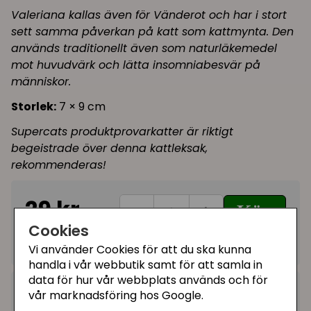
Valeriana kallas även för Vänderot och har i stort
sett samma påverkan på katt som kattmynta. Den
används traditionellt även som naturläkemedel
mot huvudvärk och lätta insomniabesvär på
människor.
Storlek:
7 × 9 cm
Supercats produktprovarkatter är riktigt
begeistrade över denna kattleksak,
rekommenderas!
29 kr
Köp
−
+
Cookies
I lager, leveranstid 1-3 vardagar
Vi använder Cookies för att du ska kunna
handla i vår webbutik samt för att samla in
data för hur vår webbplats används och för
Kategorier:
vår marknadsföring hos Google.