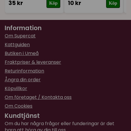
35 kr
10 kr
1
Köp
Köp
Information
Om Supercat
Kattguiden
Butiken i Umeå
Fraktpriser & leveranser
Returinformation
Ångra din order
Köpvillkor
Om företaget / Kontakta oss
Om Cookies
Kundtjänst
Om du har några frågor eller funderingar är det
bara att höra av dig till oss.