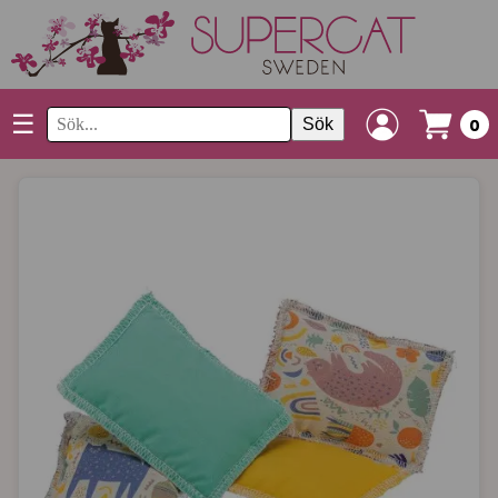
☰
Sök
0