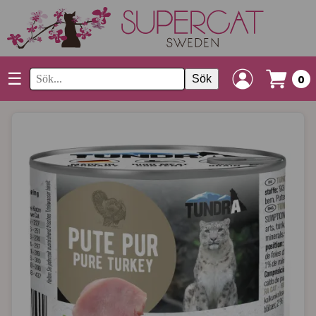
☰
Sök
0