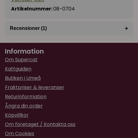
Artikelnummer:
08-0704
+
Recensioner (1)
★
★
★
★
★
Lena
Information
för 1 år sedan
De älskar den
Om Supercat
Kattguiden
Butiken i Umeå
Fraktpriser & leveranser
Returinformation
Ångra din order
Köpvillkor
Om företaget / Kontakta oss
Om Cookies