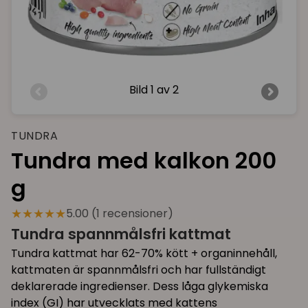
Bild
1 av 2
TUNDRA
Tundra med kalkon 200
g
★★★★★
5.00 (1 recensioner)
Tundra spannmålsfri kattmat
Tundra kattmat har 62-70% kött + organinnehåll,
kattmaten är spannmålsfri och har fullständigt
deklarerade ingredienser. Dess låga glykemiska
index (GI) har utvecklats med kattens