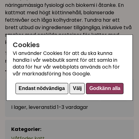
näringsmässiga fysiologi och biokemi i åtanke. En
kattmat med högt köttinnehåll, balanserade
fettnivåer och låga kolhydrater. Tundra har ett
brett utbud av ingredienser tillgängliga, inklusive två
smaker med enskilda proteiner för katter med
känsliga magar.
Cookies
Vi använder Cookies för att du ska kunna
Tundra är lämplig för katter och kattungar av alla
handla i vår webbutik samt för att samla in
raser, livsstil och åldrar.
data för hur vår webbplats används och för
Tundra våtfoder med kalkon, 200 g.
vår marknadsföring hos Google.
27 kr
Endast nödvändiga
Välj
Godkänn alla
Köp
−
+
I lager, leveranstid 1-3 vardagar
Kategorier:
Våtfoder katt