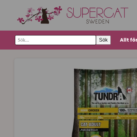
Allt fö
Sök