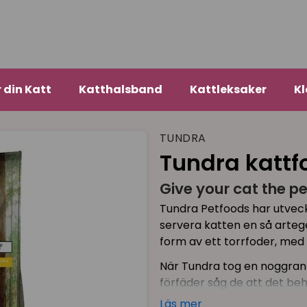
r din Katt
Katthalsband
Kattleksaker
Kl
TUNDRA
Tundra kattfo
Give your cat the p
Tundra Petfoods har utveck
servera katten en så artege
form av ett torrfoder, med
När Tundra tog en noggrann 
förfäder såg de att det beh
kattmaten vi ger våra tamk
Läs mer