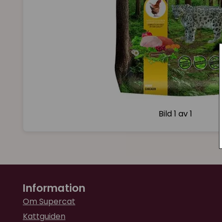
Bild
1 av 1
Information
Om Supercat
Kattguiden