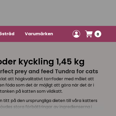
östräd
Varumärken
0
der kyckling 1,45 kg
erfect prey and feed Tundra for cats
lat att högkvalitativt torrfoder med målet att
n föda som det är möjligt att göra när det är i
 tanken på katten som vildkatt.
titt på den ursprungliga dieten till våra katters
övdes stora förbättringar av ingredienserna i
atter. Vår tamkatt tillhör köttätarna, som främst