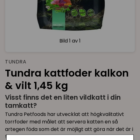
Bild
1 av 1
TUNDRA
Tundra kattfoder kalkon
& vilt 1,45 kg
Visst finns det en liten vildkatt i din
tamkatt?
Tundra Petfoods har utvecklat att högkvalitativt
torrfoder med målet att servera katten en så
artegen föda som det är möjligt att göra när det är i
form av ett torrfoder, med tanken på katten som