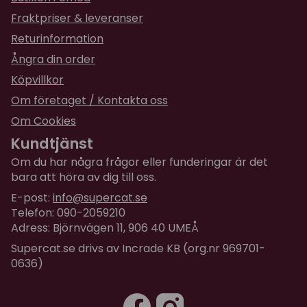
Tundra Kalkon & Vilt tillverkas utan konstgjorda
Fraktpriser & leveranser
färgämnen och konserveringsmedel.
Returinformation
Give your cat the perfect prey and feed Tundra for
Ångra din order
cats
Köpvillkor
Innehåll:
Om företaget / Kontakta oss
Poultry and game 70% (thereof 25% poultry meat
Om Cookies
meal, 16% fresh turkey, 15 % fresh game, 7% turkey
meat meal, 7% poultry fat), peas, sweet potato,
Kundtjänst
linseed, fled seed coat, apple, carrot, spinach,
Om du har några frågor eller funderingar är det
cranberry, knotted wrack, peppermint, parsley,
bara att höra av dig till oss.
rosemary, stinging nettle leaves, chamomille, sage,
E-post:
info@supercat.se
thyme, choriander leaves, dandelion leaves,
Telefon: 090-2059210
sweetheart root (Glycyrriza glabra),
Adress: Björnvägen 11, 906 40 UMEÅ
fructooligosaccarides, yucca schidigera.
Supercat.se drivs av Incrade KB (org.nr 969701-
Analys:
0636)
Råprotein: 39%
Råfett: 17%