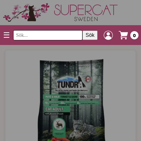
☰
Sök
0