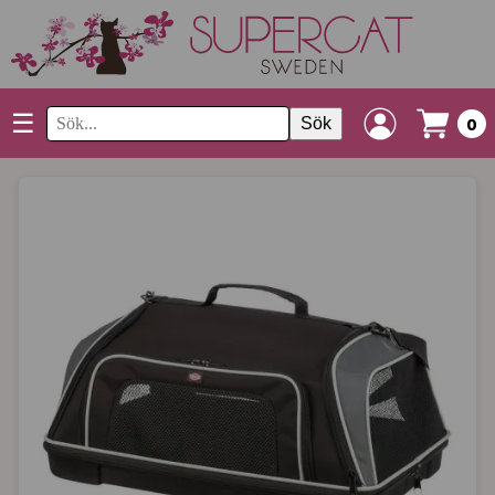
☰
Sök
0