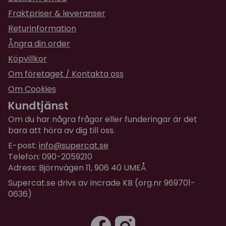
huvud, nacke och öron. För säkerhets skull kan detta
steg upprepas igen efter ca 10-15 min.
Fraktpriser & leveranser
Människor: Gnid TiCK-MiTT noggrant över hela din
Returinformation
kropp, kläder och utrustning medan du samtidigt
Ångra din order
visuellt kollar efter fästingar. För säkerhets skull kan
Köpvillkor
detta steg upprepas efter ca 10-15 min.
Om företaget / Kontakta oss
Efter användning lägger du din TiCK-MiTT i den
Om Cookies
medföljande nätpåsen och förvarar den i
Kundtjänst
återförslutningsbar förpackning tills du kommit hem
och lägger den i torktumlaren.
Om du har några frågor eller funderingar är det
Placera din nätpåse med din TiCK-MiTT i
bara att höra av dig till oss.
torktumlaren i tio minuter på hög värme för att
E-post:
info@supercat.se
döda fästingarna, töm påsen och sedan är din TiCK-
Telefon: 090-2059210
MiTT redo att använda igen.
Adress: Björnvägen 11, 906 40 UMEÅ
Säljs styckevis, produktbilden visar de tillgängliga
Supercat.se drivs av Incrade KB (org.nr 969701-
0636)
färgerna.