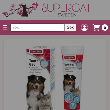
☰
Sök
0