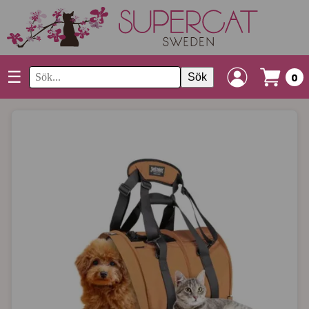
☰
Sök
0