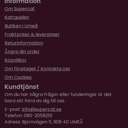
Information
DENNA MODELL 2.0: VÄSKAN KAN KÖRAS I
TVÄTTMASKINEN!
Om Supercat
Kattguiden
Detta är en in-cabin väska godkänd för flyg i USA,
men kolla alltid med ditt flygbolag om väskan
Butiken i Umeå
håller rätt mått innan du tar med den på flyget!
Fraktpriser & leveranser
När du väljer ett transportväska är sällskapsdjurets
Returinformation
personlighet och beteende lika viktiga faktorer som
Ångra din order
väskans vikt och längd. Vissa djur kan krypa ihop,
Köpvillkor
slappna av och sova under en flygning, medan vissa
Om företaget / Kontakta oss
katter och hundar gör det till en alltför minnesvärd
flygning!
Om Cookies
Kundtjänst
Som en tumregel kan man ange att Sturdibag
storlek large rymmer alla kattraser och små
Om du har några frågor eller funderingar är det
bara att höra av dig till oss.
hundraser.
E-post:
info@supercat.se
Telefon: 090-2059210
Adress: Björnvägen 11, 906 40 UMEÅ