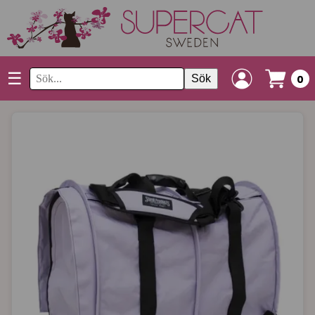
☰
Sök
0