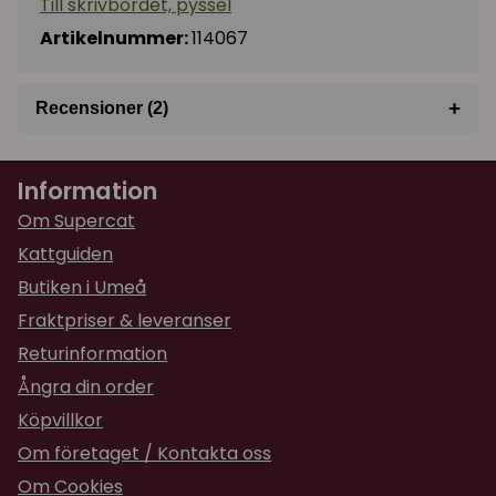
Till skrivbordet, pyssel
Artikelnummer:
114067
+
Recensioner (2)
★
★
★
★
★
Annette
Information
för 1 år sedan
Så jättefin- mycket välgjord- bra paketerad.
Om Supercat
Kattguiden
★
★
★
★
★
Eva
Butiken i Umeå
för 2 år sedan
Fraktpriser & leveranser
Metallburken är jättefin, är mycket finare i
Returinformation
verkligheten :). Bra köp ! En burk till mig själv och
en burk till gåva. Den kommer att bli uppskattad
Ångra din order
:)
Köpvillkor
Om företaget / Kontakta oss
Om Cookies