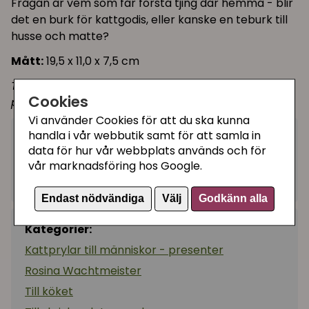
Frågan är vem som får första tjing där hemma - blir
det en burk för kattgodis, eller kanske en teburk till
husse och matte?
Mått:
19,5 x 11,0 x 7,5 cm
Tips! Gillar du detta motiv? Se nedan för fler
Cookies
produkter i denna serie!
Vi använder Cookies för att du ska kunna
handla i vår webbutik samt för att samla in
179 kr
Köp
−
+
data för hur vår webbplats används och för
vår marknadsföring hos Google.
I lager, leveranstid 1-3 vardagar
Endast nödvändiga
Välj
Godkänn alla
Kategorier:
Kattprylar till människor - presenter
Rosina Wachtmeister
Till köket