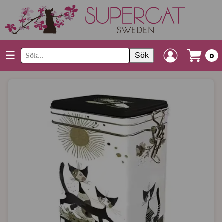
☰
Sök
0