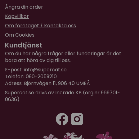
Ångra din order
Förpackningen innehåller 24 st remsor.
Köpvillkor
Läs instruktionstexten noga på baksidan av
Om företaget / Kontakta oss
förpackningen.
Om Cookies
Kundtjänst
Om du har några frågor eller funderingar är det
bara att höra av dig till oss.
E-post:
info@supercat.se
Telefon: 090-2059210
Adress: Björnvägen 11, 906 40 UMEÅ
Supercat.se drivs av Incrade KB (org.nr 969701-
0636)