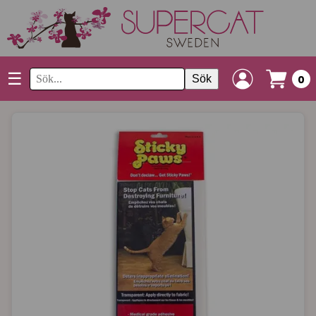
☰
Sök
0