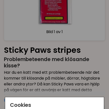
Bild
1 av 1
Sticky Paws stripes
Problembeteende med klösande
kisse?
Har du en katt med ett problembeteende när det
kommer till klösande på möbler, dörrar, högtalare
eller andra ytor? Då kan Sticky Paws vara en hjälp
på vägen för er att avvänja er katt med detta
beteende.
Läs mer
Cookies
Sticky Paws är en transparant klisterremsa som