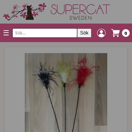
☰
Sök
0