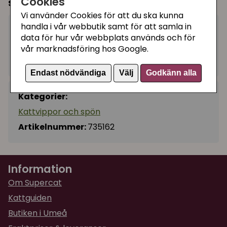
Cookies
Storlek:
ca 45 cm
Vi använder Cookies för att du ska kunna
handla i vår webbutik samt för att samla in
39 kr
Köp
−
+
data för hur vår webbplats används och för
vår marknadsföring hos Google.
I lager, leveranstid 1-3 vardagar
Endast nödvändiga
Välj
Godkänn alla
Kategorier:
Kattvippor och spön
Artikelnummer:
735162
Information
Om Supercat
Kattguiden
Butiken i Umeå