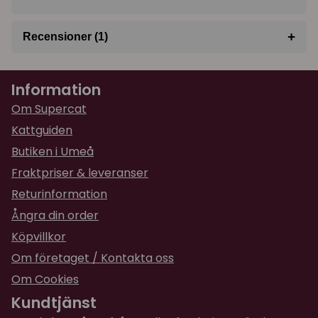
+
Recensioner (1)
★
★
★
★
★
Sofia
Information
för 1 år sedan
Lite kort för en vuxenhand.
Om Supercat
Kattguiden
Butiken i Umeå
Fraktpriser & leveranser
Returinformation
Ångra din order
Köpvillkor
Om företaget / Kontakta oss
Om Cookies
Kundtjänst