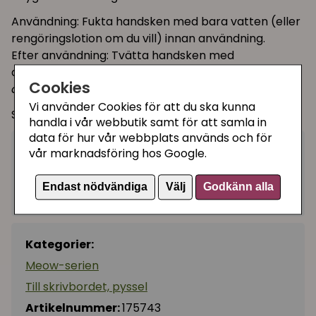
Användning: Fukta handsken med bara vatten (eller
rengöringslotion om du vill) innan användning.
Efter användning: Tvätta handsken med
duschcreme och vatten och häng på tork.
(Kan
Cookies
även tvättas i maskintvätt).
Vi använder Cookies för att du ska kunna
Storlekar: L 12 x H 20,5 x B 1 cm
handla i vår webbutik samt för att samla in
data för hur vår webbplats används och för
99 kr
vår marknadsföring hos Google.
Köp
−
+
Endast nödvändiga
Välj
Godkänn alla
I lager, leveranstid 1-3 vardagar
Kategorier:
Meow-serien
Till skrivbordet, pyssel
Artikelnummer:
175743