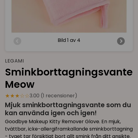
Bild
1 av 4
LEGAMI
Sminkborttagningsvante
Meow
★★★☆☆
3.00 (1 recensioner)
Mjuk sminkborttagningsvante som du
kan använda igen och igen!
Goodbye Makeup Kitty Remover Glove. En mjuk,
tvättbar, icke-allergiframkallande sminkborttagning
- tyget tar försiktigt bort allt smink från ditt ansikte.