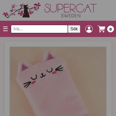
☰
Sök
0