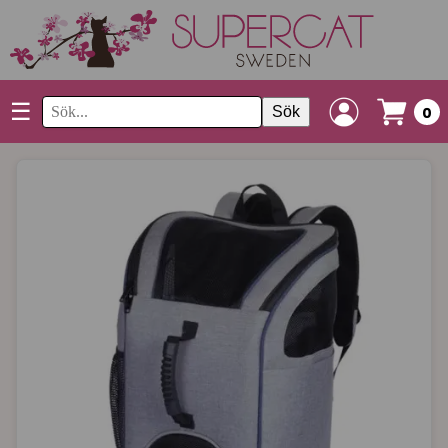
☰
Sök
0