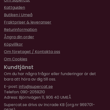
Om Supercat
Väskan öppnas upptill för katten och har ett kort
Kattguiden
koppel fäst på väskans insida så att katten inte kan
hoppa ut om man föredrar ha väskan öppen.
Butiken i Umeå
Vadderad dyna i botten med ett tvättbart överdrag.
Fraktpriser & leveranser
Fack finns på båda yttersidorna för t ex
Returinformation
vattenflaska, förvaring av koppel, kattgodis mm.
Ångra din order
Storlek:
30 × 30 × 46 cm
Köpvillkor
Maxvikt: 7 kg
Om företaget / Kontakta oss
Riktigt bra kvalitet och bekväm, en Supercat-
Om Cookies
favorit!
Kundtjänst
Om du har några frågor eller funderingar är det
bara att höra av dig till oss.
E-post:
info@supercat.se
Telefon: 090-2059210
Adress: Björnvägen 11, 906 40 UMEÅ
Supercat.se drivs av Incrade KB (org.nr 969701-