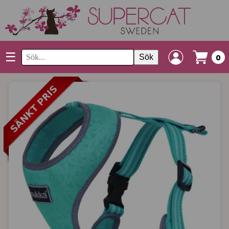
☰
Sök
0