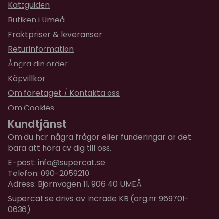
Se produktbild nr 3 för mått!
Kattguiden
Butiken i Umeå
Fraktpriser & leveranser
Returinformation
Ångra din order
Köpvillkor
Om företaget / Kontakta oss
Om Cookies
Kundtjänst
Om du har några frågor eller funderingar är det
bara att höra av dig till oss.
E-post:
info@supercat.se
Telefon: 090-2059210
Adress: Björnvägen 11, 906 40 UMEÅ
Supercat.se drivs av Incrade KB (org.nr 969701-
0636)