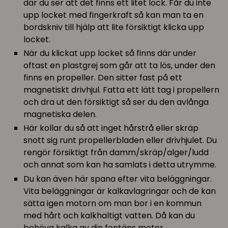
där du ser att det finns ett litet lock. Får du inte
upp locket med fingerkraft så kan man ta en
bordskniv till hjälp att lite försiktigt klicka upp
locket.
När du klickat upp locket så finns där under
oftast en plastgrej som går att ta lös, under den
finns en propeller. Den sitter fast på ett
magnetiskt drivhjul. Fatta ett lätt tag i propellern
och dra ut den försiktigt så ser du den avlånga
magnetiska delen.
Här kollar du så att inget hårstrå eller skräp
snott sig runt propellerbladen eller drivhjulet. Du
rengör försiktigt från damm/skräp/alger/ludd
och annat som kan ha samlats i detta utrymme.
Du kan även här spana efter vita beläggningar.
Vita beläggningar är kalkavlagringar och de kan
sätta igen motorn om man bor i en kommun
med hårt och kalkhaltigt vatten. Då kan du
behöva kalka av din fontäns motor.