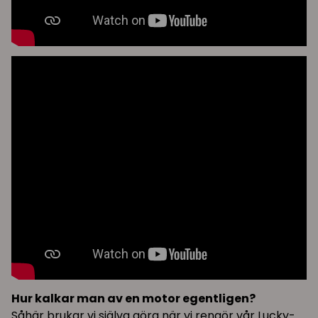
Hur kalkar man av en motor egentligen?
Såhär brukar vi själva göra när vi rengör vår Lucky-