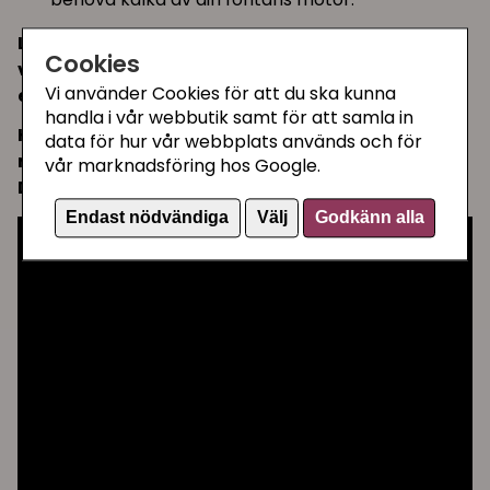
Läs igenom bruksanvisningen till just er
Cookies
vattenfontän innan ni rengör den, för
Vi använder Cookies för att du ska kunna
eventuella specifikationer.
handla i vår webbutik samt för att samla in
Här bifogar vi 2 instruktionsvideos där
data för hur vår webbplats används och för
rengöring visas av en Catit Motor och en
vår marknadsföring hos Google.
Drinkwell motor:
Endast nödvändiga
Välj
Godkänn alla