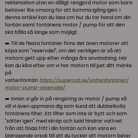
reklamation utan en dåligt rengjord motor som bara
behöver lite omsorg för att komma igång igen. I
denna artikel kan du läsa om hur du tar hand om din
fontän samt fontänens motor / pump för att den
ska hålla så länge som möjligt.
➡️ Till de flesta fontäner finns det även motorer att
köpa som "reservdel", om det verkligen är så att
motorn gett upp efter många års användning. Här
kan du kika efter om vi har motorn till just ditt märke
på
vattenfontän:
https://supercat.se/vattenfontaner/
motor-pump-reservdel/
➡️ Innan vi går in på rengöring av motor / pump så
vill vi även uppmana dig som kund att dubbelkolla
fontänens filter. Ett filter som inte är bytt och som
"sätter igen" med skräp och ludd hindrar vattnet
från att flöda fritt i din fontän och kan vara en
bidragande orsak till att du tycker att motorn beter