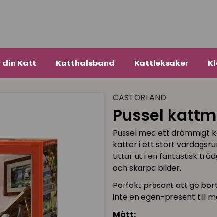
r din Katt
Katthalsband
Kattleksaker
Kl
CASTORLAND
Pussel kattmo
Pussel med ett drömmigt ka
katter i ett stort vardagsru
tittar ut i en fantastisk tr
och skarpa bilder.
Perfekt present att ge bort 
inte en egen-present till m
Mått: