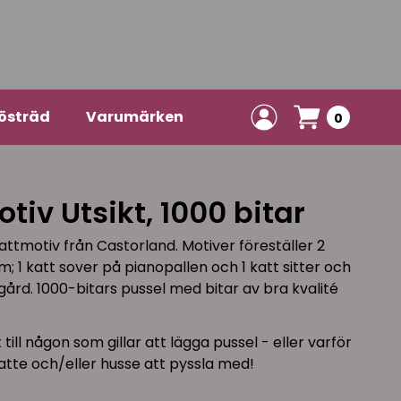
östräd
Varumärken
0
tiv Utsikt, 1000 bitar
ttmotiv från Castorland. Motiver föreställer 2
m; 1 katt sover på pianopallen och 1 katt sitter och
ädgård. 1000-bitars pussel med bitar av bra kvalité
till någon som gillar att lägga pussel - eller varför
atte och/eller husse att pyssla med!