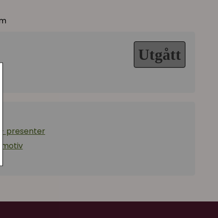
cm
Utgått
 - presenter
tmotiv