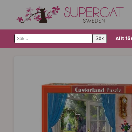
Allt fö
Sök