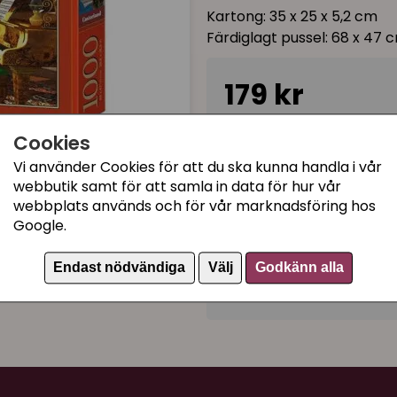
Kartong: 35 x 25 x 5,2 cm
Färdiglagt pussel: 68 x 47 
179 kr
Cookies
Ej tillgänglig
Vi använder Cookies för att du ska kunna handla i vår
webbutik samt för att samla in data för hur vår
webbplats används och för vår marknadsföring hos
Kategorier:
Google.
Kattprylar till människor
Pussel och spel med kat
Endast nödvändiga
Välj
Godkänn alla
Artikelnummer:
116693