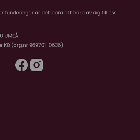
 funderingar är det bara att höra av dig till oss.
 40 UMEÅ
de KB (org.nr 969701-0636)