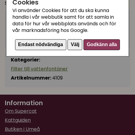
Cookies
Serentity och Raindrop plastfontän.
Vi använder Cookies för att du ska kunna
handla i vår webbutik samt för att samla in
139 kr
Bevaka
data för hur vår webbplats används och för
vår marknadsföring hos Google.
Tillfälligt slut
Endast nödvändiga
Välj
Godkänn alla
Kategorier:
Filter till vattenfontäner
Artikelnummer:
4109
Information
Om Supercat
Kattguiden
Butiken i Umeå