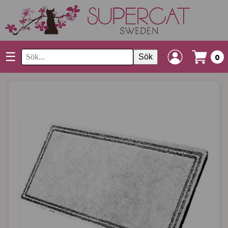
☰
Sök
0