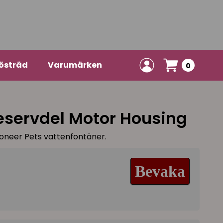
östräd
Varumärken
0
reservdel Motor Housing
ioneer Pets vattenfontäner.
Bevaka