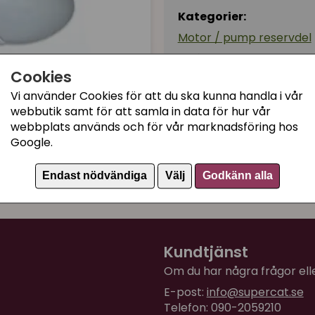
Kategorier:
Motor / pump reservdel
Artikelnummer:
4126
Cookies
Vi använder Cookies för att du ska kunna handla i vår
webbutik samt för att samla in data för hur vår
webbplats används och för vår marknadsföring hos
Google.
Endast nödvändiga
Välj
Godkänn alla
Kundtjänst
Om du har några frågor eller
E-post:
info@supercat.se
Telefon: 090-2059210