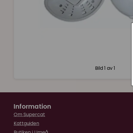
Bild
1 av 1
Information
Om Supercat
Kattguiden
Butiken i Umeå