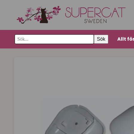
Allt fö
Sök