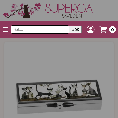
☰
Sök
0