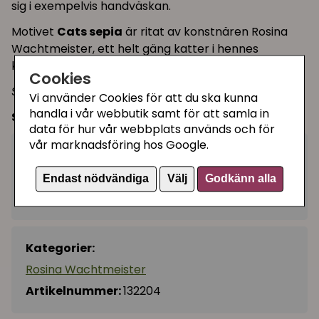
sig i exempelvis handväskan.
Motivet
Cats sepia
är ritat av konstnären Rosina
Wachtmeister, ett helt gäng katter i hennes
klassiska stil.
Cookies
Spana gärna in de två andra motiven i serien!
Vi använder Cookies för att du ska kunna
handla i vår webbutik samt för att samla in
Storlek:
10 x 1,8 x 3 cm
data för hur vår webbplats används och för
vår marknadsföring hos Google.
159 kr
Köp
−
+
Endast nödvändiga
Välj
Godkänn alla
I lager, leveranstid 1-3 vardagar
Kategorier:
Rosina Wachtmeister
Artikelnummer:
132204