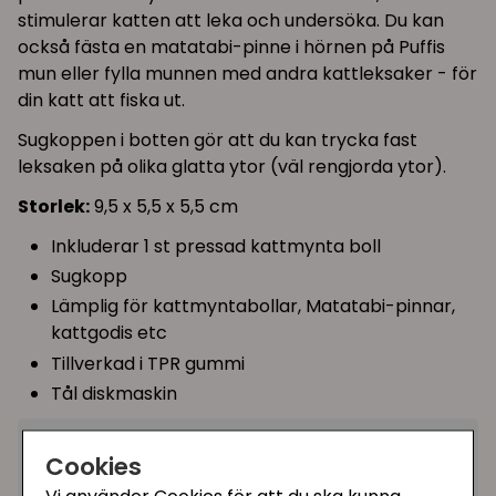
stimulerar katten att leka och undersöka. Du kan
också fästa en matatabi-pinne i hörnen på Puffis
mun eller fylla munnen med andra kattleksaker - för
din katt att fiska ut.
Sugkoppen i botten gör att du kan trycka fast
leksaken på olika glatta ytor (väl rengjorda ytor).
Storlek:
9,5 x 5,5 x 5,5 cm
Inkluderar 1 st pressad kattmynta boll
Sugkopp
Lämplig för kattmyntabollar, Matatabi-pinnar,
kattgodis etc
Tillverkad i TPR gummi
Tål diskmaskin
69 kr
Cookies
(139 kr)
Utgått