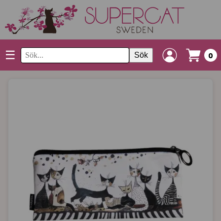
☰
Sök
0