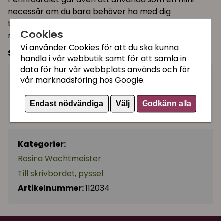
necessär om du bara behöver ha med dig
tandborste och tandkräm t ex. Eller om du behöver
Cookies
något att förvara ditt headset i.
Vi använder Cookies för att du ska kunna
Storlek:
19 x 1,5 x 9 cm
handla i vår webbutik samt för att samla in
data för hur vår webbplats används och för
129 kr
vår marknadsföring hos Google.
Köp
−
+
Endast nödvändiga
Välj
Godkänn alla
I lager, leveranstid 1-3 vardagar
Kategorier:
Rosina Wachtmeister
Till skrivbordet, pyssel
Artikelnummer:
112034