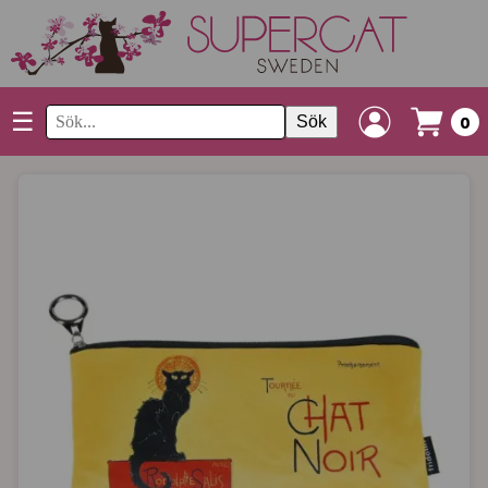
☰
Sök
0