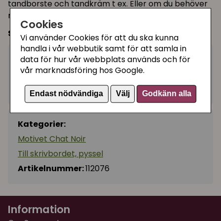
tandborste och tandkräm t ex. Eller om du behöver
något att förvara ditt headset i.
Cookies
Storlek:
19 x 1,5 x 9 cm
Vi använder Cookies för att du ska kunna
handla i vår webbutik samt för att samla in
129 kr
data för hur vår webbplats används och för
Köp
−
+
vår marknadsföring hos Google.
I lager, leveranstid 1-3 vardagar
Endast nödvändiga
Välj
Godkänn alla
Kategorier:
Motivet Chat Noir
Till skrivbordet, pyssel
Artikelnummer:
112076
Information