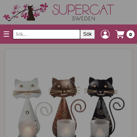
☰
Sök
0