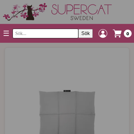
☰
Sök
0