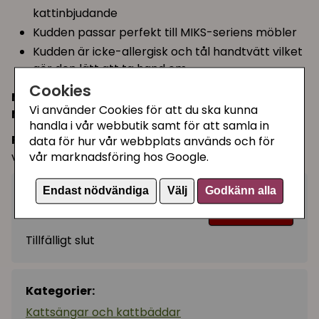
kattinbjudande
Kudden passar perfekt till MIKS-seriens möbler
Kudden är icke-allergisk och tål handtvätt vilket
gör den lätt att ta hand om
Cookies
Mått:
45 x 35 cm
Vi använder Cookies för att du ska kunna
Material:
50 % polyester, 50 % bomull
handla i vår webbutik samt för att samla in
Passar till:
Alla produkter i MIKS-serien från
data för hur vår webbplats används och för
varumärket MIKASTE
vår marknadsföring hos Google.
Endast nödvändiga
Välj
Godkänn alla
379 kr
Bevaka
Tillfälligt slut
Kategorier:
Kattsängar och kattbäddar