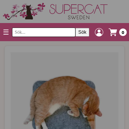
☰
Sök
0