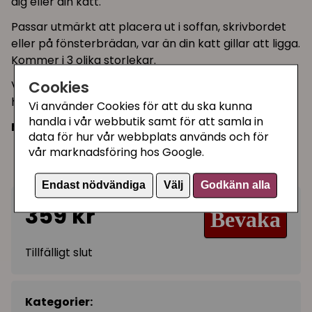
dig eller din katt.
Passar utmärkt att placera ut i soffan, skrivbordet
eller på fönsterbrädan, var än din katt gillar att ligga.
Kommer i 3 olika storlekar.
Cookies
Varje dyna kommer med halkskyddsfötter för att
hålla den på plats.
Vi använder Cookies för att du ska kunna
handla i vår webbutik samt för att samla in
Mått
data för hur vår webbplats används och för
37 x 46 cm (se bild)
vår marknadsföring hos Google.
5 mm höjd
Endast nödvändiga
Välj
Godkänn alla
359 kr
Bevaka
Tillfälligt slut
Kategorier: