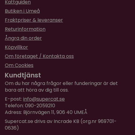
Kattguiden
kemikalier.
Butiken i Umeå
Fraktpriser & leveranser
Returinformation
Ångra din order
Köpvillkor
Om företaget / Kontakta oss
Om Cookies
Kundtjänst
Om du har några frågor eller funderingar är det
bara att höra av dig till oss.
E-post:
info@supercat.se
Telefon: 090-2059210
Adress: Björnvägen 11, 906 40 UMEÅ
Supercat.se drivs av Incrade KB (org.nr 969701-
0636)