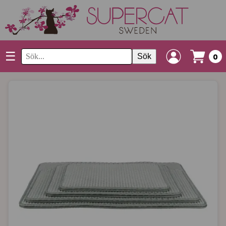
☰
Sök
0