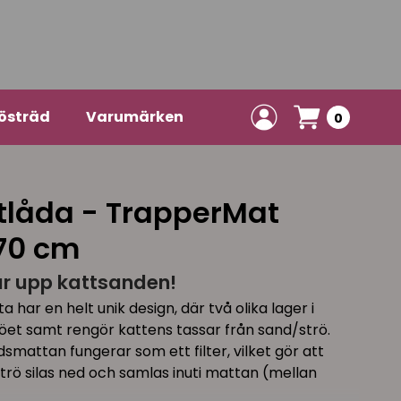
östräd
Varumärken
0
ttlåda - TrapperMat
 70 cm
r upp kattsanden!
ar en helt unik design, där två olika lager i
et samt rengör kattens tassar från sand/strö.
smattan fungerar som ett filter, vilket gör att
strö silas ned och samlas inuti mattan (mellan