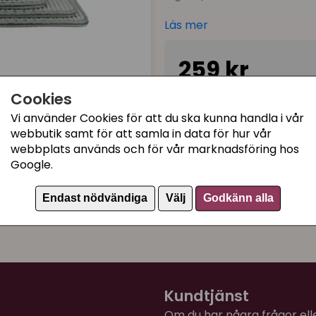
Sedan kan du återvinna de
Läs mer
och hälla tillbaka sanden i
till alla typer av kattsand, 
259 kr
stora pellets).
Produkten är tillverkad av 
Cookies
I lager, leveranstid 1-3 
vattentålig, fuktavvisande
Vi använder Cookies för att du ska kunna handla i vår
Materialet är BPA-fritt och
webbutik samt för att samla in data för hur vår
rinnande vatten.
webbplats används och för vår marknadsföring hos
Kategorier:
Google.
Mattan finns i 4 olika storle
Kattlådematta
Observera! Mattan bör ej pl
Endast nödvändiga
Välj
Godkänn alla
Artikelnummer:
40365
eld/kamin/brasa. Undvik 
kemikalier.
Kundtjänst
Om du har några frågor eller