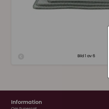
Bild
1 av 6
Information
Om Supercat