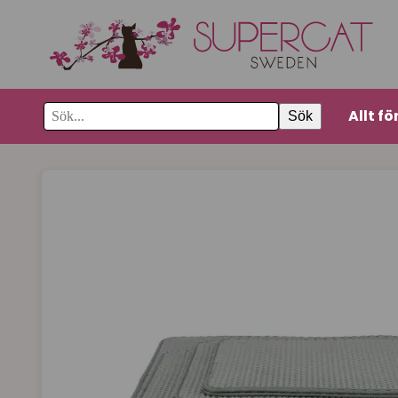
Allt fö
Sök