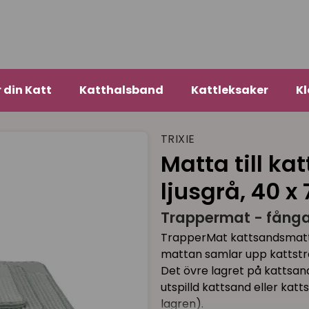
r din Katt
Katthalsband
Kattleksaker
Kl
TRIXIE
Matta till ka
ljusgrå, 40 x
Trappermat - fånga
TrapperMat kattsandsmatta h
mattan samlar upp kattströ
Det övre lagret på kattsand
utspilld kattsand eller katt
lagren).