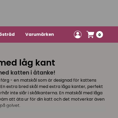
östräd
Varumärken
0
med låg kant
ed katten i åtanke!
rå färg - en matskål som är designad för kattens
En extra bred skål med extra låga kanter, perfekt
rhår inte slår i skålkanterna. En matskål med låga
äm att äta ur för din katt och det motverkar även
 på golvet.
agsbruk, en löstagbar innerskål i rostfritt stål är