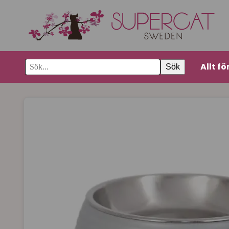
Allt fö
Sök