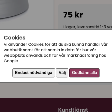
lätt att lyfta ur för en omg
att använda i många år! Det
75 kr
plastmatskålar vilket gör at
innerskålen med lite stålul
I lager, leveranstid 1-3 
den som ny igen.
Jättefin matskål som med 
Cookies
matplats fin i hemmet. En rik
Vi använder Cookies för att du ska kunna handla i vår
Kategorier:
webbutik samt för att samla in data för hur vår
Rymmer:
160 ml
Kattmatskålar med låg 
webbplats används och för vår marknadsföring hos
Mått:
Google.
Matskålar
Diameter överkant: 13 cm
Rostfria matskålar
Diameter botten: 14,5 cm
Endast nödvändiga
Välj
Godkänn alla
Artikelnummer:
359452
Höjd: ca 3 cm
Kundtjänst