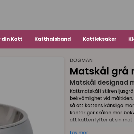
r din Katt
Katthalsband
Kattleksaker
Kl
DOGMAN
Matskål grå 
Matskål designad m
Kattmatskål i stilren ljusg
bekvämlighet vid måltiden. 
så att kattens känsliga mor
kanter gör skålen mer bekv
att katten lyfter ut sin mat
Funktionell matskål för vard
Läs mer