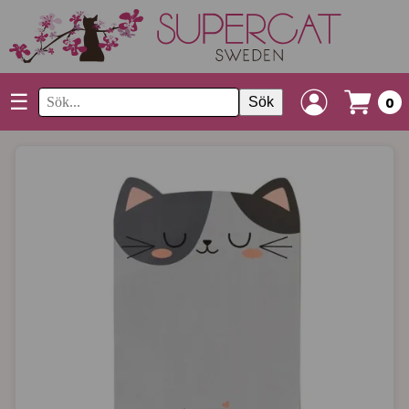
☰
Sök
0