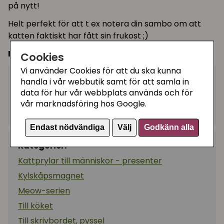
på nytt!
Helt perfekt för att t ex notera din sambo om att
katten faktiskt har fått sin frukost ;)
Mått:
ca 28 cm
Cookies
Vi använder Cookies för att du ska kunna
129 kr
handla i vår webbutik samt för att samla in
Köp
−
+
data för hur vår webbplats används och för
vår marknadsföring hos Google.
I lager, leveranstid 1-3 vardagar
Endast nödvändiga
Välj
Godkänn alla
Kategorier:
Kattprylar till människor - presenter
Kylskåpsmagnet
Meow-serien
Till köket
Till skrivbordet, pyssel