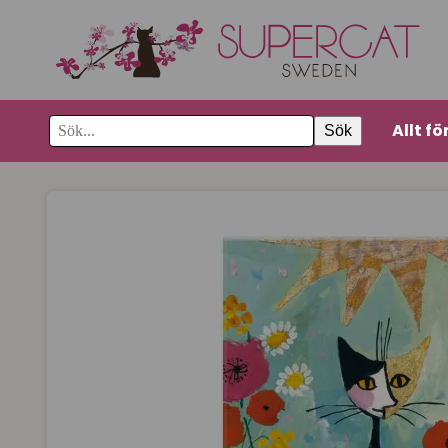
Allt fö
Sök