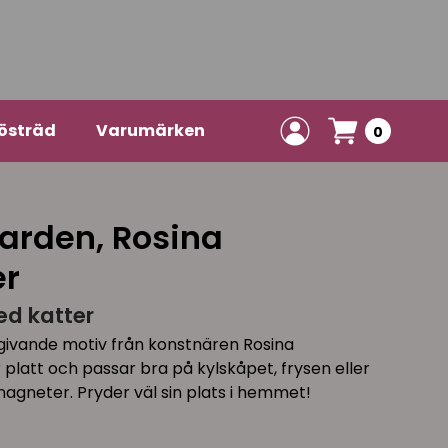
östräd
Varumärken
0
arden, Rosina
er
d katter
givande motiv från konstnären Rosina
latt och passar bra på kylskåpet, frysen eller
agneter. Pryder väl sin plats i hemmet!