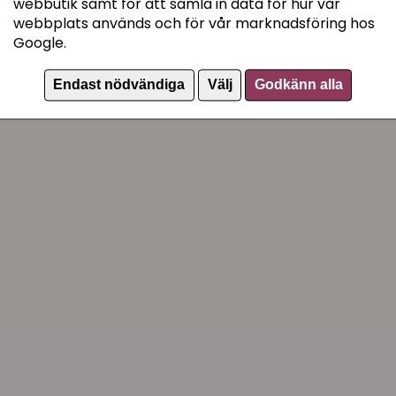
webbutik samt för att samla in data för hur vår
webbplats används och för vår marknadsföring hos
Google.
Endast nödvändiga
Välj
Godkänn alla