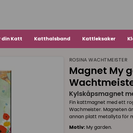
r din Katt
Katthalsband
Kattleksaker
Kl
ROSINA WACHTMEISTER
Magnet My g
Wachtmeist
Kylskåpsmagnet me
Fin kattmagnet med ett ro
Wachmeister. Magneten är p
annan platt metallyta för m
Motiv:
My garden.