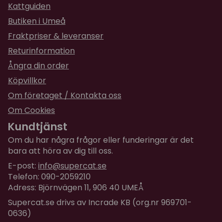
★
★
★
★
★
Sofia
Kattguiden
för 1 år sedan
Butiken i Umeå
Fraktpriser & leveranser
Returinformation
Ångra din order
Köpvillkor
Om företaget / Kontakta oss
Om Cookies
Kundtjänst
Om du har några frågor eller funderingar är det
bara att höra av dig till oss.
E-post:
info@supercat.se
Telefon: 090-2059210
Adress: Björnvägen 11, 906 40 UMEÅ
Supercat.se drivs av Incrade KB (org.nr 969701-
0636)