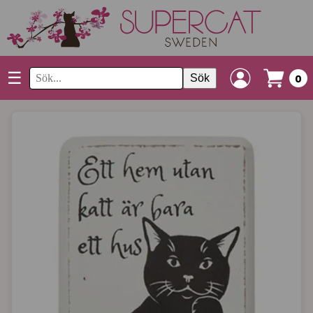
☰
Sök
0