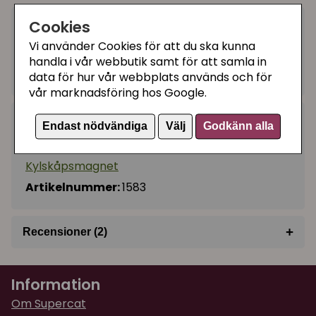
Cookies
15 kr
Utgått
Vi använder Cookies för att du ska kunna
handla i vår webbutik samt för att samla in
Ej tillgänglig
data för hur vår webbplats används och för
vår marknadsföring hos Google.
Kategorier:
Endast nödvändiga
Välj
Godkänn alla
Kattprylar till människor - presenter
Kylskåpsmagnet
Artikelnummer:
1583
+
Recensioner (2)
★
★
★
★
★
Eva Birgitta
Information
för 6 månader sedan
Om Supercat