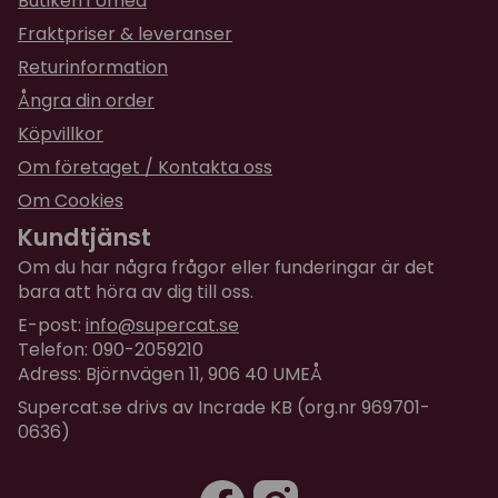
Butiken i Umeå
Vikt:
3,5 kg
Fraktpriser & leveranser
Storlek:
30 x 23 x 14 cm
Returinformation
Lucky-Kitty rymmer 1,5 liter vatten
Ångra din order
Obs: instruktionshäfte på tyska
Köpvillkor
Om företaget / Kontakta oss
Om Cookies
Kundtjänst
Om du har några frågor eller funderingar är det
bara att höra av dig till oss.
E-post:
info@supercat.se
Telefon: 090-2059210
Adress: Björnvägen 11, 906 40 UMEÅ
Supercat.se drivs av Incrade KB (org.nr 969701-
0636)