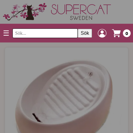
☰
Sök
0