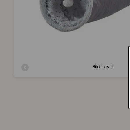
Bild
1 av 6