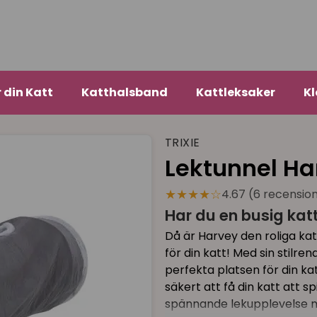
r din Katt
Katthalsband
Kattleksaker
Kl
TRIXIE
Lektunnel Ha
★★★★☆
4.67 (6 recensio
Har du en busig kat
Då är Harvey den roliga kat
för din katt! Med sin stilr
perfekta platsen för din k
säkert att få din katt att s
spännande lekupplevelse m