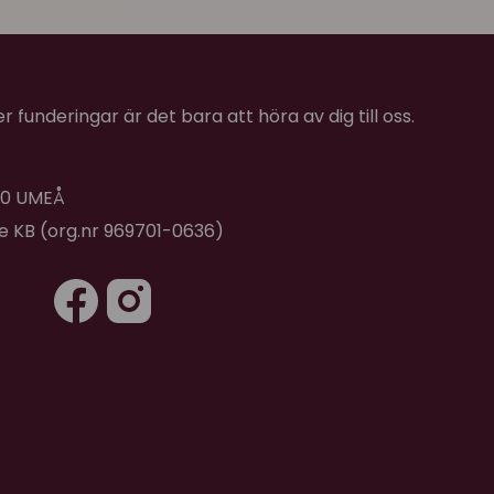
★
★
★
★
★
dan från första stund. Är dock lite orolig för det
 funderingar är det bara att höra av dig till oss.
★
★
★
★
★
 40 UMEÅ
el!
de KB (org.nr 969701-0636)
★
★
★
★
★
aliteten känns bra 👍
★
★
★
★
★
★
★
★
★
★