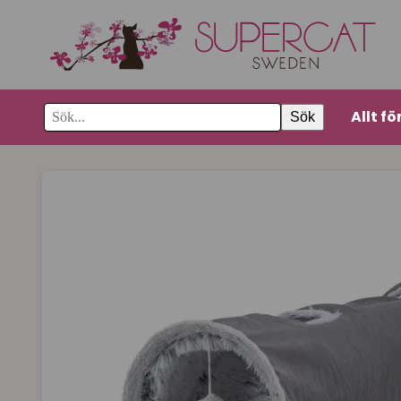
Allt fö
Sök