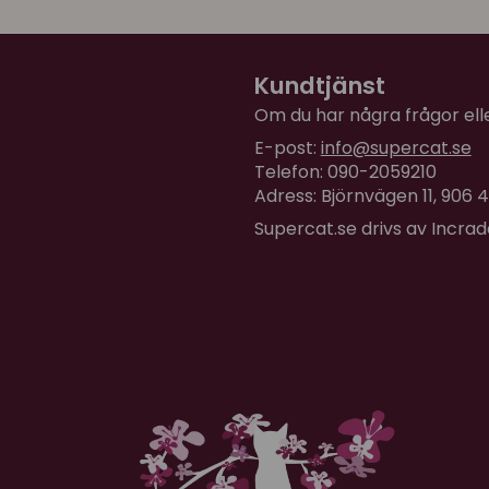
G
för 6 månader sedan
Molly gillade lektunneln re
Kundtjänst
tunna tyget.
Om du har några frågor eller
Marcus
E-post:
info@supercat.se
Telefon: 090-2059210
för 1 år sedan
Adress: Björnvägen 11, 906
Väldigt fin och mysig tunn
Supercat.se drivs av Incra
Lina
för 2 år sedan
Gosig och rolig tunnel. Kv
Kristina
för 2 år sedan
Hon älskar den
Maritha