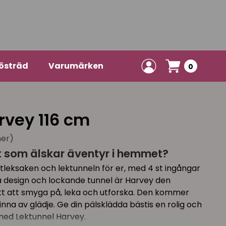
östräd
Varumärken
0
rvey 116 cm
ner)
t som älskar äventyr i hemmet?
tleksaken och lektunneln för er, med 4 st ingångar
ena design och lockande tunnel är Harvey den
att att smyga på, leka och utforska. Den kommer
pinna av glädje. Ge din pälsklädda bästis en rolig och
ed Lektunnel Harvey.