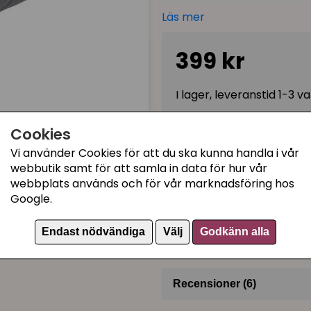
Vi rekommenderar alltid att
Läs mer
riskerar att fastna i snöret
tunneln istället :)
399 kr
När tunneln inte används är d
förvaras i t ex garderob.
I lager, leveranstid 1-3 
Storlek:
Diameter: 25,5 cm
Cookies
Längd: 116 cm med hål mitt
Kategorier:
Vi använder Cookies för att du ska kunna handla i vår
webbutik samt för att samla in data för hur vår
Material: mockaimitation /
Harvey-serien
webbplats används och för vår marknadsföring hos
Leksaker för kattungar
Fri från "prassel" -
denna le
Google.
Lektunnlar
Artikelnummer:
43044
Endast nödvändiga
Välj
Godkänn alla
Recensioner (6)