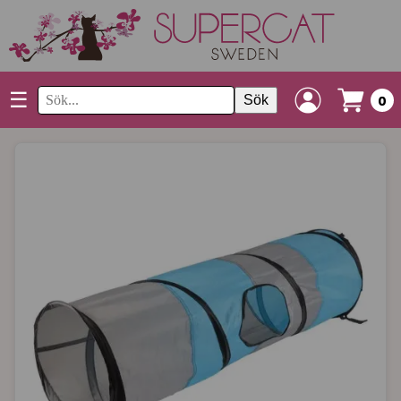
☰
Sök
0