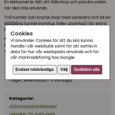
En lektunnel är lätt att fälla ihop och plocka undan
när den inte används.
Två tunnlar kan knytas ihop med varandra och bli en
lååååång tunnel inomhus (eller utomhus) för extra
bus!
Cookies
Storlek:
Vi använder Cookies för att du ska kunna
Diameter: 25cm
handla i vår webbutik samt för att samla in
Längd: 90 cm med hål mitt på
data för hur vår webbplats används och för
vår marknadsföring hos Google.
199 kr
Köp
−
+
Endast nödvändiga
Välj
Godkänn alla
I lager, leveranstid 1-3 vardagar
Kategorier:
Aktiveringskattleksaker
Leksaker för kattungar