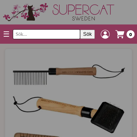
☰
Sök
0