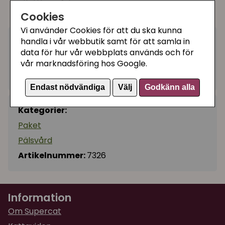
Kattkam Adam
Cookies
Kattkarda Arthur
Vi använder Cookies för att du ska kunna
handla i vår webbutik samt för att samla in
499 kr
Utgått
data för hur vår webbplats används och för
vår marknadsföring hos Google.
Ej tillgänglig
Endast nödvändiga
Välj
Godkänn alla
Kategorier:
Paket
Pälsvård
Artikelnummer:
7326
Information
Om Supercat