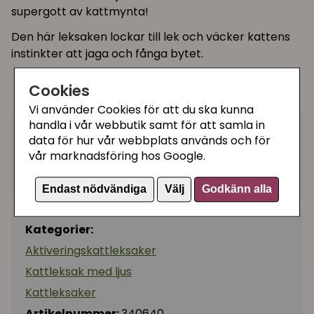
supergott av kattmynta!
Den här leksaken lockar till lek och väcker kattens
instinkter att jaga och fånga bytet.
Storlek:
8 x 5 cm
Cookies
Säljs styckevis i blandade färger
Vi använder Cookies för att du ska kunna
handla i vår webbutik samt för att samla in
49 kr
data för hur vår webbplats används och för
Utgått
vår marknadsföring hos Google.
Ej tillgänglig
Endast nödvändiga
Välj
Godkänn alla
Kategorier:
Aktiveringskattleksaker
Kattleksak med ljus
Kattleksaker
Artikelnummer:
340640