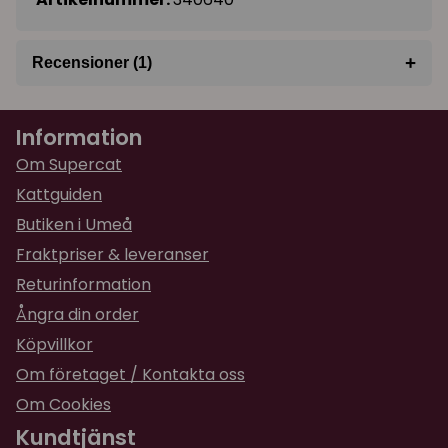
+
Recensioner (1)
★
★
★
★
★
Mirva
Information
för 11 månader sedan
Om Supercat
Kattguiden
Butiken i Umeå
Fraktpriser & leveranser
Returinformation
Ångra din order
Köpvillkor
Om företaget / Kontakta oss
Om Cookies
Kundtjänst