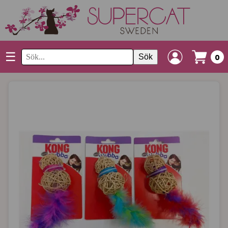
☰
Sök
0