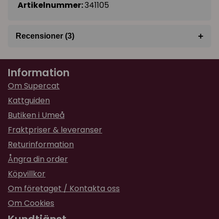
Artikelnummer:
341105
+
Recensioner (3)
★
★
★
★
★
Linda-Marie
Information
för 1 år sedan
Om Supercat
★
★
★
★
★
Jessica
Kattguiden
för 1 år sedan
Butiken i Umeå
Den blev populär här hemma👌
Fraktpriser & leveranser
Returinformation
★
★
★
★
★
Sofia
Ångra din order
för 1 år sedan
Köpvillkor
Om företaget / Kontakta oss
Om Cookies