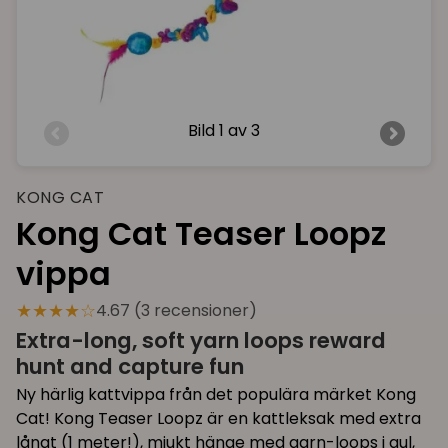
Bild
1 av 3
KONG CAT
Kong Cat Teaser Loopz
vippa
★★★★☆
4.67 (3 recensioner)
Extra-long, soft yarn loops reward
hunt and capture fun
Ny härlig kattvippa från det populära märket Kong
Cat! Kong Teaser Loopz är en kattleksak med extra
långt (1 meter!), mjukt hänge med garn-loops i gul,