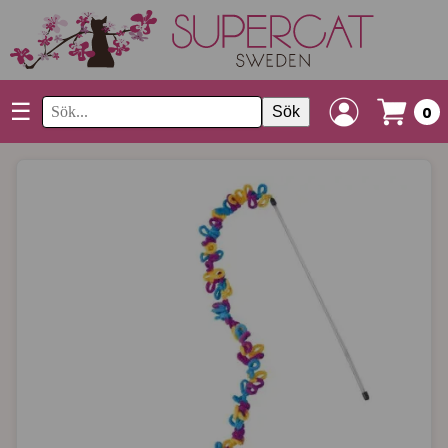
☰
Sök
0