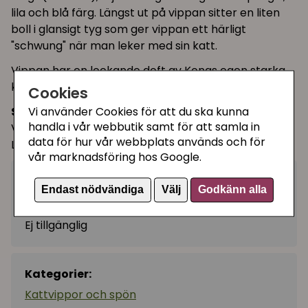
lila och blå färg. Längst ut på vippan sitter en liten
boll i glansigt tyg som ger vippan ett härligt
"schwung" när man leker med sin katt.
Vippan har en lockande doft av Kongs egen starka
kattmynta!
Cookies
Storlek:
Vi använder Cookies för att du ska kunna
handla i vår webbutik samt för att samla in
Vippskaft: 47 cm
data för hur vår webbplats används och för
Loops-hänge med boll: ca 100 cm
vår marknadsföring hos Google.
99 kr
Utgått
Endast nödvändiga
Välj
Godkänn alla
Ej tillgänglig
Kategorier:
Kattvippor och spön